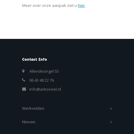
Meer over onze aanpak ziet u
hier
.
Contact Info
Allendesingel 55
06 43 48 22 76
info@arboneel.nl
Werkvelden
Nieuws